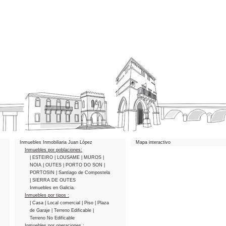
Inmuebles Inmobiliaria Juan López
Mapa interactivo
Inmuebles por poblaciones:
| ESTEIRO
| LOUSAME
| MUROS
|
NOIA
| OUTES
| PORTO DO SON
|
PORTOSIN
| Santiago de Compostela
| SIERRA DE OUTES
Inmuebles en Galicia.
Inmuebles por tipos :
| Casa
| Local comercial
| Piso
| Plaza
de Garaje
| Terreno Edificable
|
Terreno No Edificable
Inmuebles por operaciones :