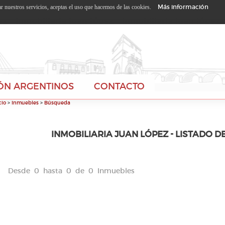
Más información
zar nuestros servicios, aceptas el uso que hacemos de las cookies.
ÓN ARGENTINOS
CONTACTO
cio
>
Inmuebles
>
Búsqueda
INMOBILIARIA JUAN LÓPEZ - LISTADO D
Desde 0 hasta 0 de 0 Inmuebles