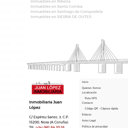
Inmuebles en Ribeira
Inmuebles en Santa Comba
Inmuebles en Santiago de Compostela
Inmuebles en SIERRA DE OUTES
Inicio
Quienes Somos
Localización
Ruta GPS
Inmobiliaria Juan
Contacto
López
Código QR - Cáptura rápida
Enlaces
C/ Espíritu Santo, 3, C.P.
Aviso Legal
15200, Noia (A Coruña)
Tlf:
981 84 20 18
Política de privacidad
(+34)