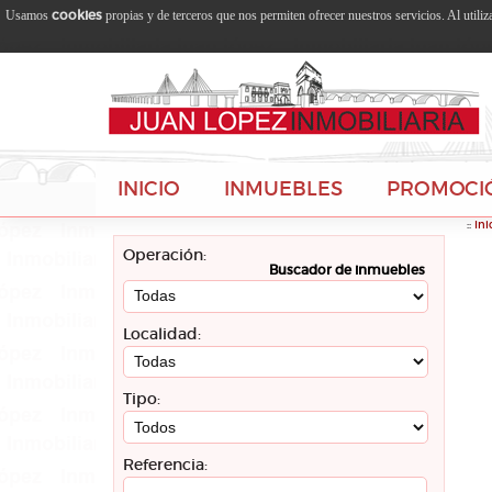
cookies
Usamos
propias y de terceros que nos permiten ofrecer nuestros servicios. Al utili
INICIO
INMUEBLES
PROMOCI
::
Ini
Operación:
Buscador de inmuebles
Localidad:
Tipo:
Referencia: