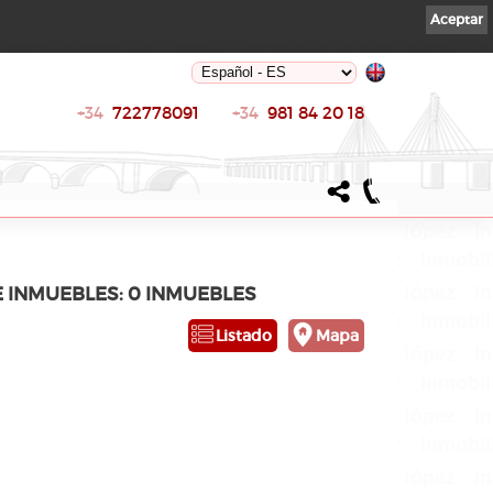
Aceptar
+34
722778091
+34
981 84 20 18
E INMUEBLES: 0 INMUEBLES
Listado
Mapa