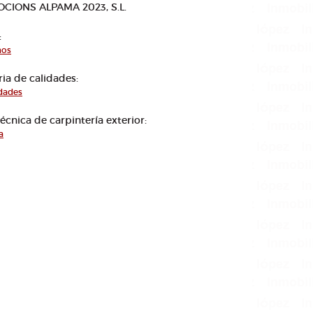
CIONS ALPAMA 2023, S.L.
:
nos
a de calidades:
idades
técnica de carpintería exterior:
a