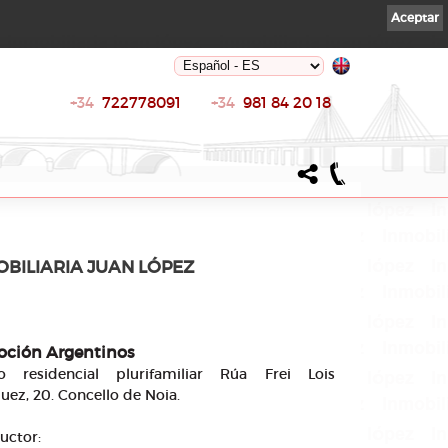
Aceptar
+34
722778091
+34
981 84 20 18
BILIARIA JUAN LÓPEZ
ción Argentinos
cio residencial plurifamiliar Rúa Frei Lois
uez, 20. Concello de Noia.
uctor: