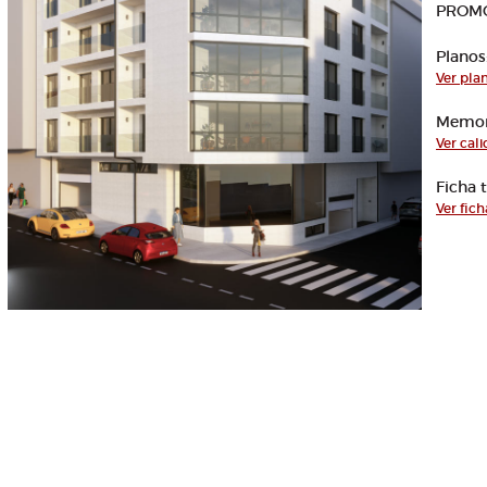
PROMO
Planos
Ver pla
Memori
Ver cal
Ficha 
Ver fich