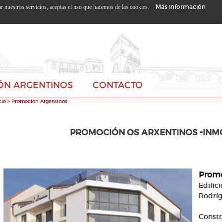
Más información
zar nuestros servicios, aceptas el uso que hacemos de las cookies.
ÓN ARGENTINOS
CONTACTO
cio
>
Promoción Argentinos
PROMOCIÓN OS ARXENTINOS -INMO
Promo
Edifi
Rodríg
Constr