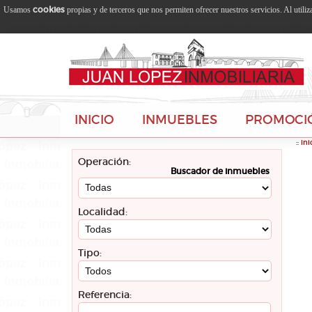
cookies
Usamos
propias y de terceros que nos permiten ofrecer nuestros servicios. Al utili
INICIO
INMUEBLES
PROMOCI
::
Ini
Operación:
Buscador de inmuebles
Localidad:
Tipo:
Referencia: