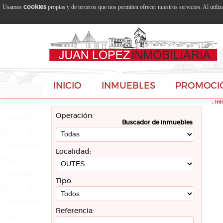
cookies
Usamos
propias y de terceros que nos permiten ofrecer nuestros servicios. Al utili
INICIO
INMUEBLES
PROMOCI
::
Ini
Operación:
Buscador de inmuebles
Localidad:
Tipo:
Referencia: