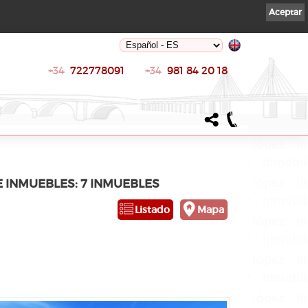
Aceptar
+34
722778091
+34
981 84 20 18
E INMUEBLES: 7 INMUEBLES
Listado
Mapa