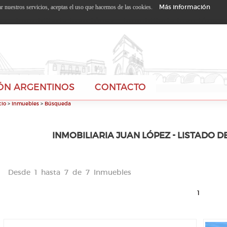
Más información
zar nuestros servicios, aceptas el uso que hacemos de las cookies.
ÓN ARGENTINOS
CONTACTO
cio
>
Inmuebles
>
Búsqueda
INMOBILIARIA JUAN LÓPEZ - LISTADO D
Desde 1 hasta 7 de 7 Inmuebles
1