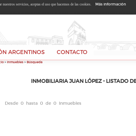
Más información
zar nuestros servicios, aceptas el uso que hacemos de las cookies.
ÓN ARGENTINOS
CONTACTO
cio
>
Inmuebles
>
Búsqueda
INMOBILIARIA JUAN LÓPEZ - LISTADO D
Desde 0 hasta 0 de 0 Inmuebles