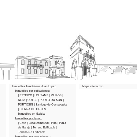
Inmuebles Inmobiliaria Juan López
Mapa interactivo
Inmuebles por poblaciones:
| ESTEIRO
| LOUSAME
| MUROS
|
NOIA
| OUTES
| PORTO DO SON
|
PORTOSIN
| Santiago de Compostela
| SIERRA DE OUTES
Inmuebles en Galicia.
Inmuebles por tipos :
| Casa
| Local comercial
| Piso
| Plaza
de Garaje
| Terreno Edificable
|
Terreno No Edificable
Inmuebles por operaciones :