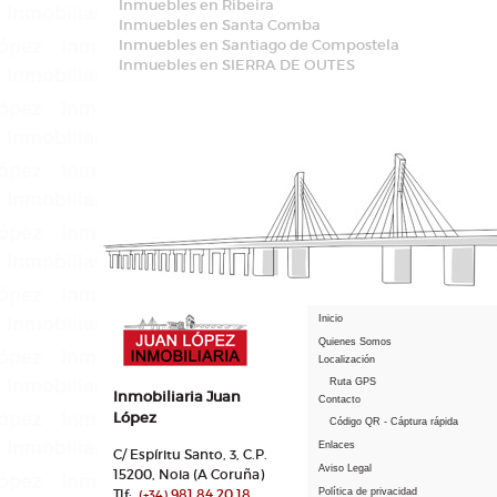
Inmuebles en Ribeira
Inmuebles en Santa Comba
Inmuebles en Santiago de Compostela
Inmuebles en SIERRA DE OUTES
Inicio
Quienes Somos
Localización
Ruta GPS
Inmobiliaria Juan
Contacto
López
Código QR - Cáptura rápida
Enlaces
C/ Espíritu Santo, 3, C.P.
Aviso Legal
15200, Noia (A Coruña)
Tlf:
981 84 20 18
Política de privacidad
(+34)