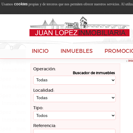
cookies
Usamos
propias y de terceros que nos permiten ofrecer nuestros servicios. Al utili
INICIO
INMUEBLES
PROMOCI
::
Ini
Operación:
Buscador de inmuebles
Localidad:
Tipo:
Referencia: