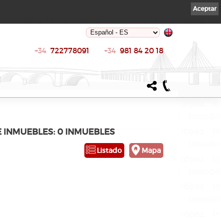
Aceptar
+34
722778091
+34
981 84 20 18
E INMUEBLES: 0 INMUEBLES
Listado
Mapa